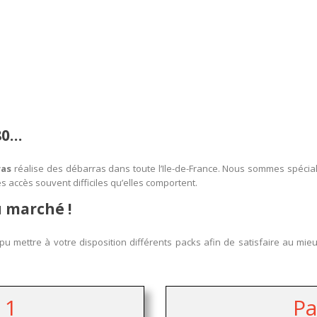
80…
ras
réalise des débarras dans toute l’Ile-de-France. Nous sommes spécia
accès souvent difficiles qu’elles comportent.
u marché !
u mettre à votre disposition différents packs afin de satisfaire au mie
 1
Pa