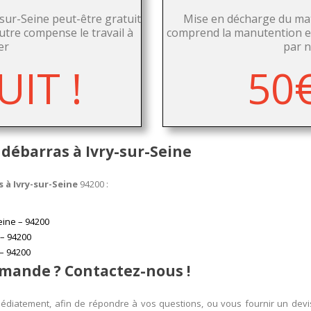
-sur-Seine peut-être gratuit
Mise en décharge du maté
autre compense le travail à
comprend la manutention et
er
par n
IT !
50
 débarras à Ivry-sur-Seine
 à Ivry-sur-Seine
94200 :
eine – 94200
 – 94200
 – 94200
mande ? Contactez-nous !
iatement, afin de répondre à vos questions, ou vous fournir un devis d