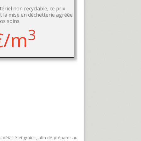
riel non recyclable, ce prix
 la mise en déchetterie agréée
os soins
3
€/m
étaillé et gratuit, afin de préparer au