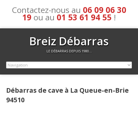
Contactez-nous au
06 09 06 30
19
ou au
01 53 61 94 55
!
Breiz Débarras
LE DÉBARRAS DEPUIS 1980…
Débarras de cave à La Queue-en-Brie
94510